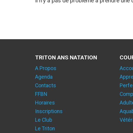
Il n’y a pas de problème à prendre une 
TRITON ANS NATATION
COU
A Propos
Acco
Agenda
Appre
Contacts
Perfe
FFBN
Compé
Horaires
Adult
Inscriptions
Aqua
Le Club
Vétér
Le Triton