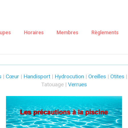
upes
Horaires
Membres
Règlements
SANTÉ - TATOUAGE
s
|
Cœur
|
Handisport
|
Hydrocution
|
Oreilles
|
Otites
Tatouage |
Verrues