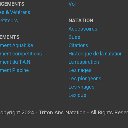
NGEMENTS
Vol
es & Vétérans
titeurs
NATATION
Accessoires
LEMENTS
Buée
ment Aquabike
Citations
ment compétitions
Historique de la natation
ment du T.A.N.
La respiration
ment Piscine
Les nages
Les plongeons
Les virages
Lexique
opyright 2024 - Triton Ans Natation - All Rights Rese