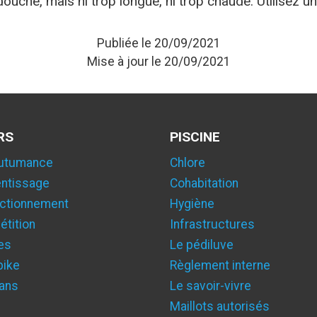
douche, mais ni trop longue, ni trop chaude. Utilisez 
Publiée le 20/09/2021
Mise à jour le 20/09/2021
RS
PISCINE
utumance
Chlore
ntissage
Cohabitation
ctionnement
Hygiène
tition
Infrastructures
es
Le pédiluve
bike
Règlement interne
ans
Le savoir-vivre
Maillots autorisés