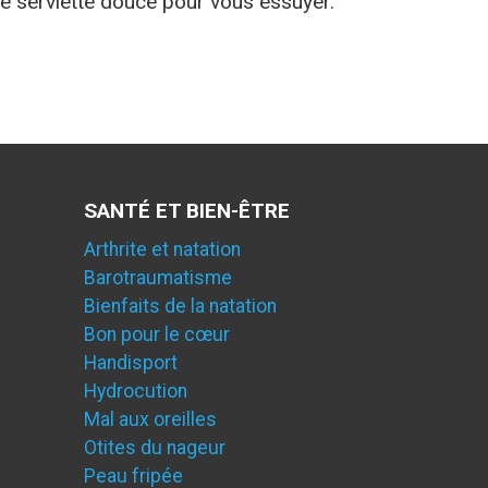
une serviette douce pour vous essuyer.
SANTÉ ET BIEN-ÊTRE
Arthrite et natation
Barotraumatisme
Bienfaits de la natation
Bon pour le cœur
Handisport
Hydrocution
Mal aux oreilles
Otites du nageur
Peau fripée