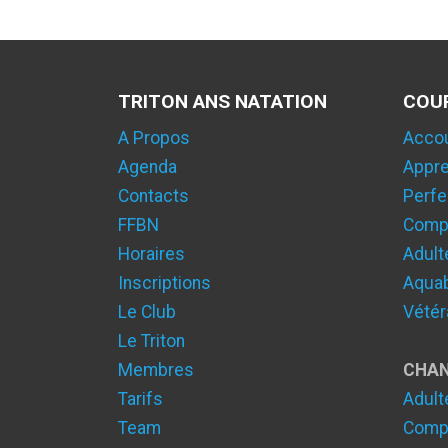
TRITON ANS NATATION
COU
A Propos
Acco
Agenda
Appre
Contacts
Perfe
FFBN
Compé
Horaires
Adult
Inscriptions
Aqua
Le Club
Vétér
Le Triton
Membres
CHA
Tarifs
Adult
Team
Compé