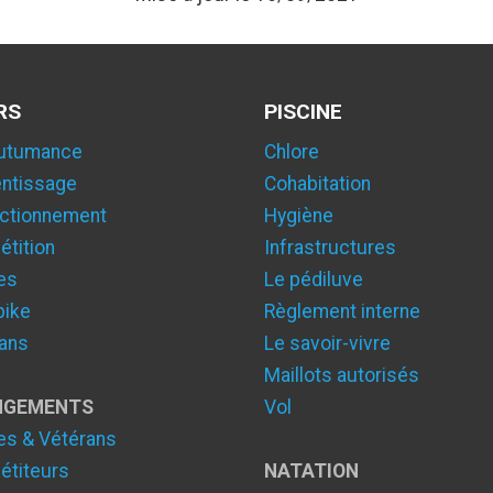
RS
PISCINE
utumance
Chlore
ntissage
Cohabitation
ctionnement
Hygiène
tition
Infrastructures
es
Le pédiluve
bike
Règlement interne
ans
Le savoir-vivre
Maillots autorisés
NGEMENTS
Vol
es & Vétérans
titeurs
NATATION