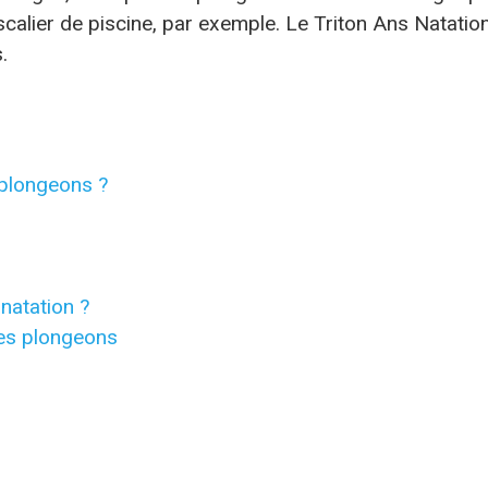
’escalier de piscine, par exemple. Le Triton Ans Natati
.
 plongeons ?
natation ?
ses plongeons