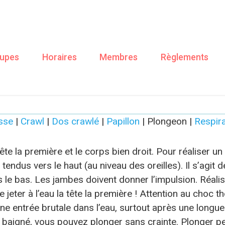
upes
Horaires
Membres
Règlements
LES PLONGEONS
sse
|
Crawl
|
Dos crawlé
|
Papillon
| Plongeon |
Respira
ête la première et le corps bien droit. Pour réaliser u
s tendus vers le haut (au niveau des oreilles). Il s’agi
vers le bas. Les jambes doivent donner l’impulsion. Ré
e jeter à l’eau la tête la première ! Attention au choc t
 entrée brutale dans l’eau, surtout après une longue 
baigné, vous pouvez plonger sans crainte. Plonger perm